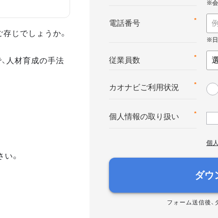
*
電話番号
ご存じでしょうか。
で、人材育成の手法
*
従業員数
*
カオナビご利用状況
*
個人情報の取り扱い
個
さい。
ダウ
フォーム送信後、