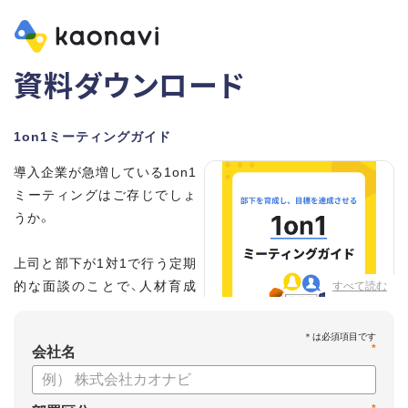
資料ダウンロード
1on1ミーティングガイド
導入企業が急増している1on1
ミーティングはご存じでしょ
うか。
上司と部下が1対1で行う定期
的な面談のことで、人材育成
すべて読む
の手法として世界的に注目を
集めています。
*
会社名
こちらの資料では、
・1on1とは何か？