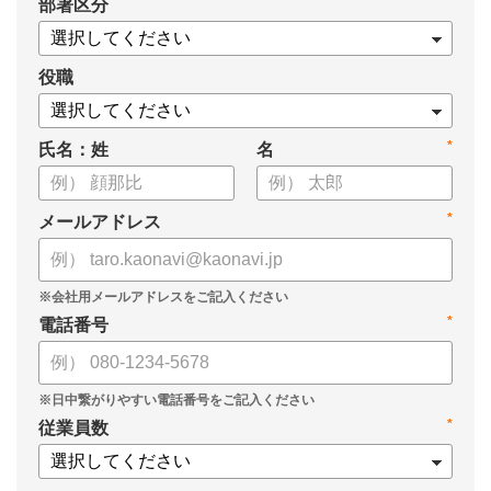
*
部署区分
・1on1の基本的なやり方
・ 1on1 の基本アジェンダと質問例
についてまとめましたので、ぜひお役立てください。
役職
*
氏名：姓
名
*
メールアドレス
*
電話番号
*
従業員数