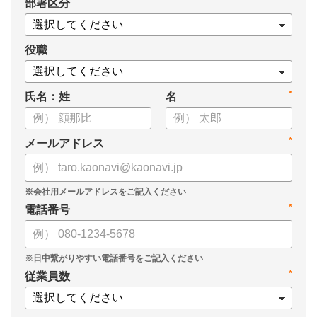
*
部署区分
・1on1の基本的なやり方
・ 1on1 の基本アジェンダと質問例
についてまとめましたので、ぜひお役立てください。
役職
*
氏名：姓
名
*
メールアドレス
*
電話番号
*
従業員数