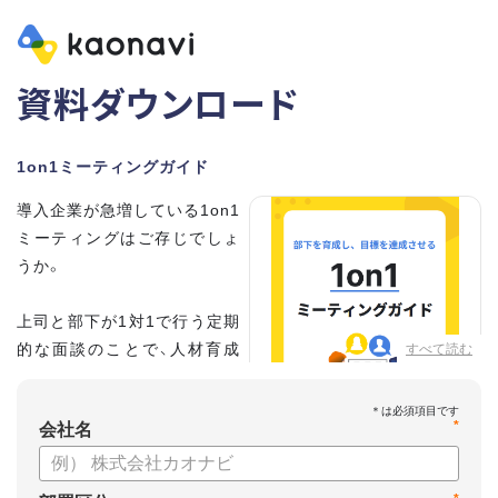
資料ダウンロード
1on1ミーティングガイド
導入企業が急増している1on1
ミーティングはご存じでしょ
うか。
上司と部下が1対1で行う定期
的な面談のことで、人材育成
すべて読む
の手法として世界的に注目を
集めています。
*
会社名
こちらの資料では、
・1on1とは何か？