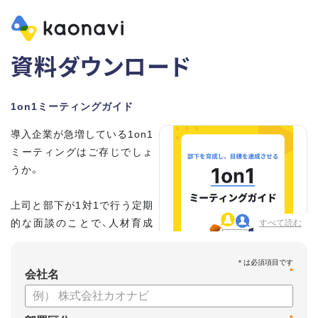
資料ダウンロード
1on1ミーティングガイド
導入企業が急増している1on1
ミーティングはご存じでしょ
うか。
上司と部下が1対1で行う定期
的な面談のことで、人材育成
すべて読む
の手法として世界的に注目を
集めています。
*
会社名
こちらの資料では、
・1on1とは何か？