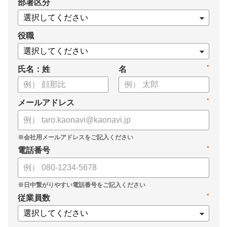
*
部署区分
・1on1の基本的なやり方
・ 1on1 の基本アジェンダと質問例
についてまとめましたので、ぜひお役立てください。
役職
*
氏名：姓
名
*
メールアドレス
*
電話番号
*
従業員数