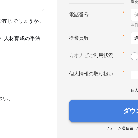
*
電話番号
ご存じでしょうか。
で、人材育成の手法
*
従業員数
*
カオナビご利用状況
*
個人情報の取り扱い
個
さい。
ダウ
フォーム送信後、