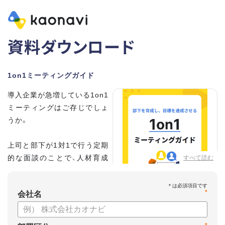
資料ダウンロード
1on1ミーティングガイド
導入企業が急増している1on1
ミーティングはご存じでしょ
うか。
上司と部下が1対1で行う定期
的な面談のことで、人材育成
すべて読む
の手法として世界的に注目を
集めています。
*
会社名
こちらの資料では、
・1on1とは何か？