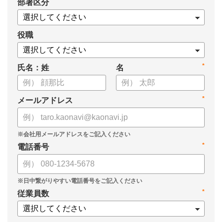
*
部署区分
・1on1の基本的なやり方
・ 1on1 の基本アジェンダと質問例
についてまとめましたので、ぜひお役立てください。
役職
*
氏名：姓
名
*
メールアドレス
*
電話番号
*
従業員数