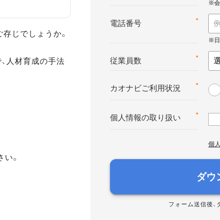
*
電話番号
ご存じでしょうか。
で、人材育成の手法
*
従業員数
*
カオナビご利用状況
*
個人情報の取り扱い
個
さい。
ダウ
フォーム送信後、