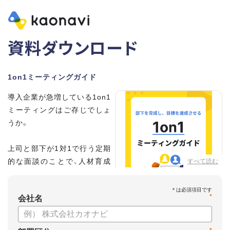
資料ダウンロード
1on1ミーティングガイド
導入企業が急増している1on1
ミーティングはご存じでしょ
うか。
上司と部下が1対1で行う定期
的な面談のことで、人材育成
すべて読む
の手法として世界的に注目を
集めています。
*
会社名
こちらの資料では、
・1on1とは何か？