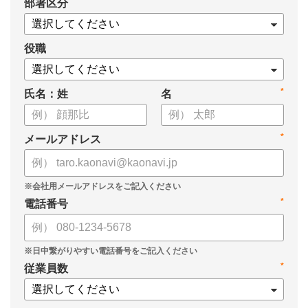
*
部署区分
・1on1の基本的なやり方
・ 1on1 の基本アジェンダと質問例
についてまとめましたので、ぜひお役立てください。
役職
*
氏名：姓
名
*
メールアドレス
*
電話番号
*
従業員数