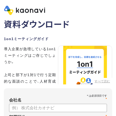
資料ダウンロード
1on1ミーティングガイド
導入企業が急増している1on1
ミーティングはご存じでしょ
うか。
上司と部下が1対1で行う定期
的な面談のことで、人材育成
すべて読む
の手法として世界的に注目を
集めています。
*
会社名
こちらの資料では、
・1on1とは何か？