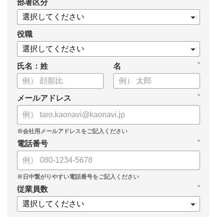
*
部署区分
・1on1の基本的なやり方
・ 1on1 の基本アジェンダと質問例
についてまとめましたので、ぜひお役立てください。
役職
*
氏名：姓
名
*
メールアドレス
*
電話番号
*
従業員数