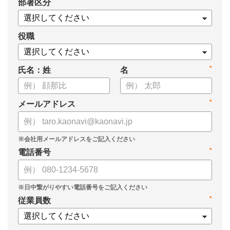
*
部署区分
・1on1の基本的なやり方
・ 1on1 の基本アジェンダと質問例
についてまとめましたので、ぜひお役立てください。
役職
*
氏名：姓
名
*
メールアドレス
*
電話番号
*
従業員数