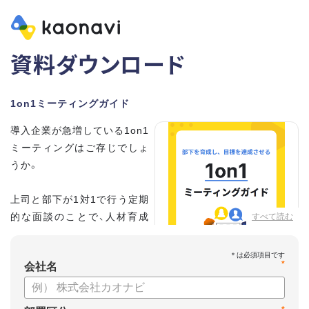
資料ダウンロード
1on1ミーティングガイド
導入企業が急増している1on1
ミーティングはご存じでしょ
うか。
上司と部下が1対1で行う定期
的な面談のことで、人材育成
すべて読む
の手法として世界的に注目を
集めています。
*
会社名
こちらの資料では、
・1on1とは何か？