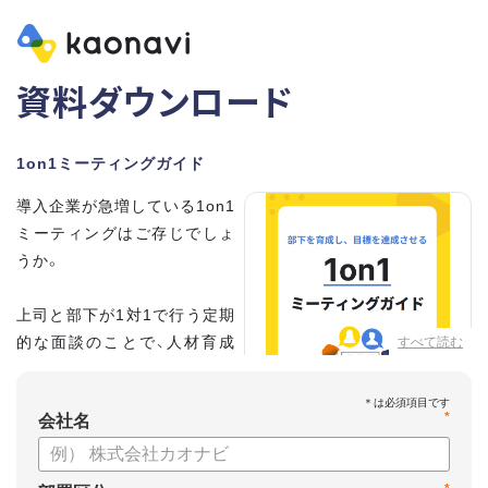
資料ダウンロード
1on1ミーティングガイド
導入企業が急増している1on1
ミーティングはご存じでしょ
うか。
上司と部下が1対1で行う定期
的な面談のことで、人材育成
すべて読む
の手法として世界的に注目を
集めています。
*
会社名
こちらの資料では、
・1on1とは何か？