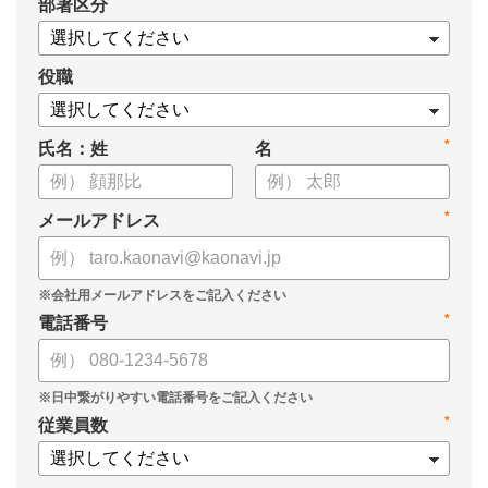
*
部署区分
・1on1の基本的なやり方
・ 1on1 の基本アジェンダと質問例
についてまとめましたので、ぜひお役立てください。
役職
*
氏名：姓
名
*
メールアドレス
*
電話番号
*
従業員数