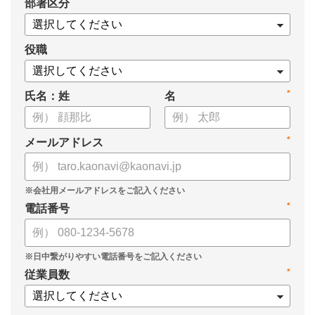
*
部署区分
・1on1の基本的なやり方
・ 1on1 の基本アジェンダと質問例
についてまとめましたので、ぜひお役立てください。
役職
*
氏名：姓
名
*
メールアドレス
*
電話番号
*
従業員数