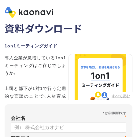
資料ダウンロード
1on1ミーティングガイド
導入企業が急増している1on1
ミーティングはご存じでしょ
うか。
上司と部下が1対1で行う定期
的な面談のことで、人材育成
すべて読む
の手法として世界的に注目を
集めています。
*
会社名
こちらの資料では、
・1on1とは何か？