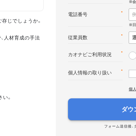
*
電話番号
ご存じでしょうか。
で、人材育成の手法
*
従業員数
*
カオナビご利用状況
*
個人情報の取り扱い
個
さい。
ダウ
フォーム送信後、