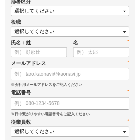
*
部署区分
・1on1の基本的なやり方
・ 1on1 の基本アジェンダと質問例
についてまとめましたので、ぜひお役立てください。
役職
*
氏名：姓
名
*
メールアドレス
*
電話番号
*
従業員数