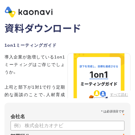
資料ダウンロード
1on1ミーティングガイド
導入企業が急増している1on1
ミーティングはご存じでしょ
うか。
上司と部下が1対1で行う定期
的な面談のことで、人材育成
すべて読む
の手法として世界的に注目を
集めています。
*
会社名
こちらの資料では、
・1on1とは何か？