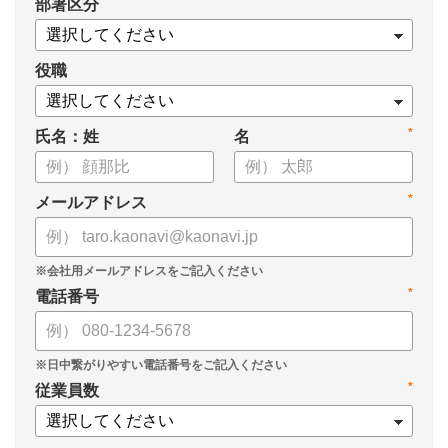
*
部署区分
・1on1の基本的なやり方
・ 1on1 の基本アジェンダと質問例
についてまとめましたので、ぜひお役立てください。
役職
*
氏名：姓
名
*
メールアドレス
*
電話番号
*
従業員数