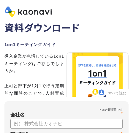
資料ダウンロード
1on1ミーティングガイド
導入企業が急増している1on1
ミーティングはご存じでしょ
うか。
上司と部下が1対1で行う定期
的な面談のことで、人材育成
すべて読む
の手法として世界的に注目を
集めています。
*
会社名
こちらの資料では、
・1on1とは何か？