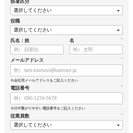
*
部署区分
・1on1の基本的なやり方
・ 1on1 の基本アジェンダと質問例
についてまとめましたので、ぜひお役立てください。
役職
*
氏名：姓
名
*
メールアドレス
*
電話番号
*
従業員数