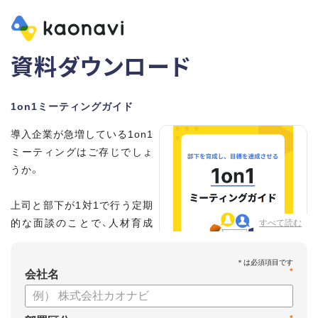
資料ダウンロード
1on1ミーティングガイド
導入企業が急増している1on1
ミーティングはご存じでしょ
うか。
上司と部下が1対1で行う定期
的な面談のことで、人材育成
すべて読む
の手法として世界的に注目を
集めています。
*
会社名
こちらの資料では、
・1on1とは何か？