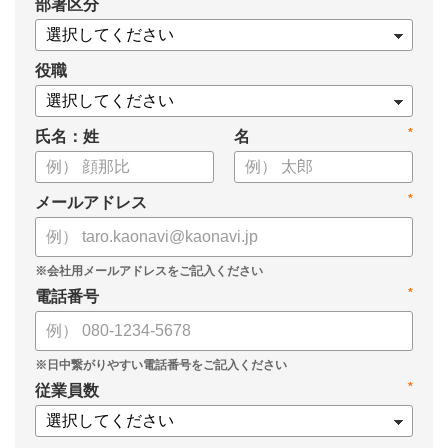
*
部署区分
・1on1の基本的なやり方
・ 1on1 の基本アジェンダと質問例
についてまとめましたので、ぜひお役立てください。
役職
*
氏名：姓
名
*
メールアドレス
*
電話番号
*
従業員数