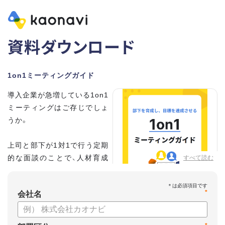
資料ダウンロード
1on1ミーティングガイド
導入企業が急増している1on1
ミーティングはご存じでしょ
うか。
上司と部下が1対1で行う定期
的な面談のことで、人材育成
すべて読む
の手法として世界的に注目を
集めています。
*
会社名
こちらの資料では、
・1on1とは何か？