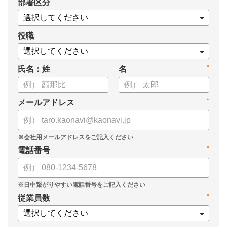
*
部署区分
・1on1の基本的なやり方
・ 1on1 の基本アジェンダと質問例
についてまとめましたので、ぜひお役立てください。
役職
*
氏名：姓
名
*
メールアドレス
*
電話番号
*
従業員数