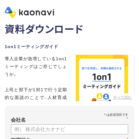
資料ダウンロード
1on1ミーティングガイド
導入企業が急増している1on1
ミーティングはご存じでしょ
うか。
上司と部下が1対1で行う定期
的な面談のことで、人材育成
すべて読む
の手法として世界的に注目を
集めています。
*
会社名
こちらの資料では、
・1on1とは何か？