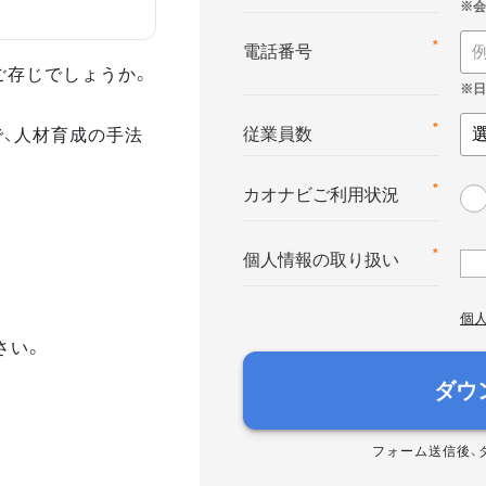
*
電話番号
ご存じでしょうか。
で、人材育成の手法
*
従業員数
*
カオナビご利用状況
*
個人情報の取り扱い
個
さい。
ダウ
フォーム送信後、