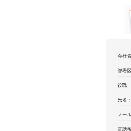
会社
部署
役職
氏名
メー
電話