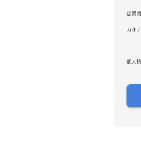
従業
カオ
個人