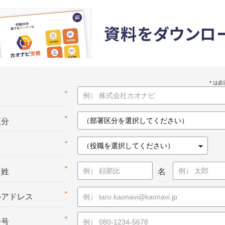
資料をダウンロ
*
名
*
区分
*
*
：姓
名
*
ルアドレス
*
番号