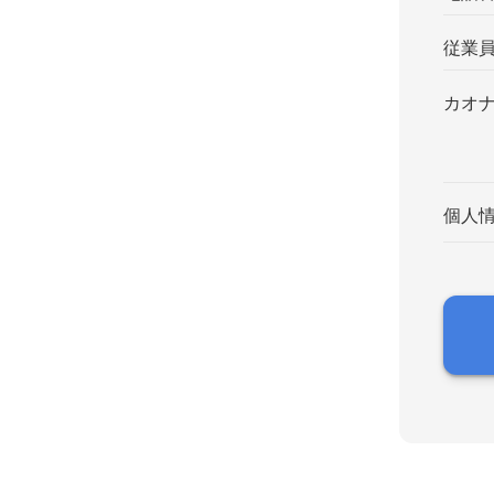
従業
カオ
個人