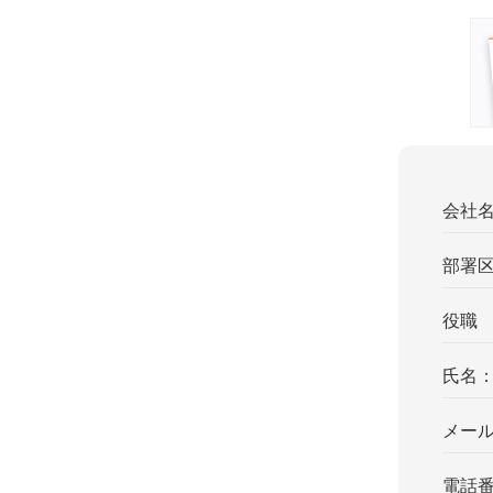
会社
部署
役職
氏名
メー
電話