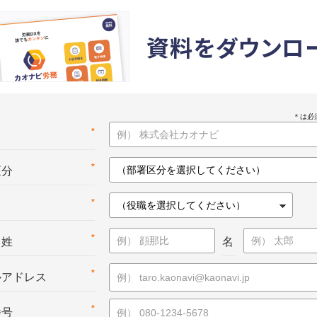
資料をダウンロ
*
名
*
区分
*
*
：姓
名
*
ルアドレス
*
番号