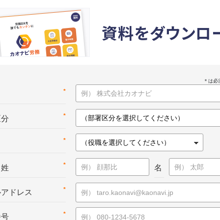
資料をダウンロ
*
名
*
区分
*
*
：姓
名
*
ルアドレス
*
番号