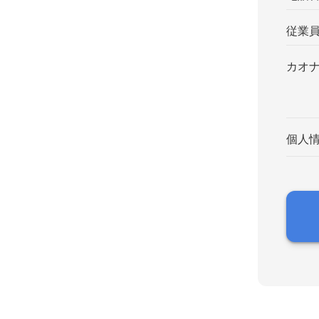
従業
カオ
個人