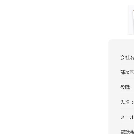
会社
部署
役職
氏名
メー
電話