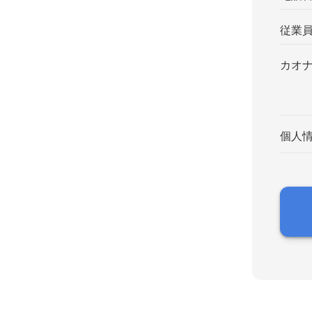
従業
カオ
個人