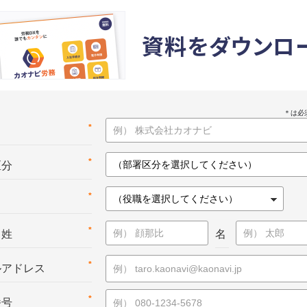
資料をダウンロ
*
名
*
区分
*
*
：姓
名
*
ルアドレス
*
番号