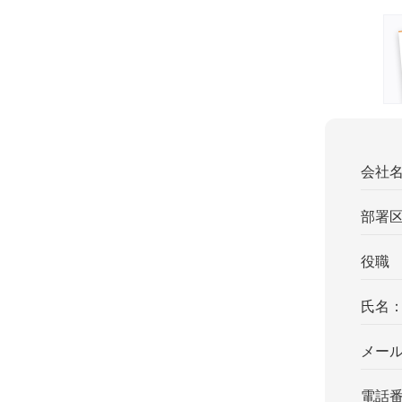
会社
部署
役職
氏名
メー
電話