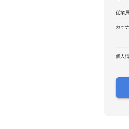
従業
カオ
個人