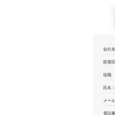
会社
部署
役職
氏名
メー
電話