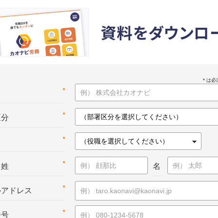
資料をダウンロ
*
名
*
区分
*
*
：姓
名
*
ルアドレス
*
番号