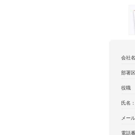
会社
部署
役職
氏名
メー
電話