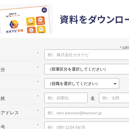
資料をダウンロ
*
名
*
区分
*
*
：姓
名
*
ルアドレス
*
番号