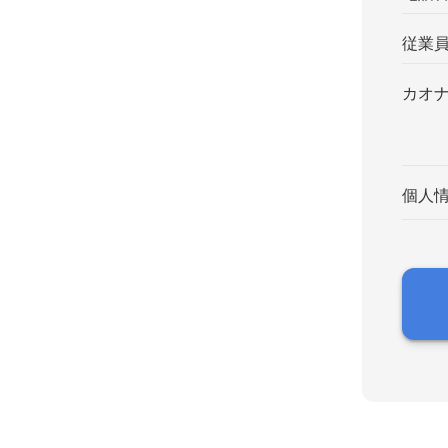
従業
カオ
個人