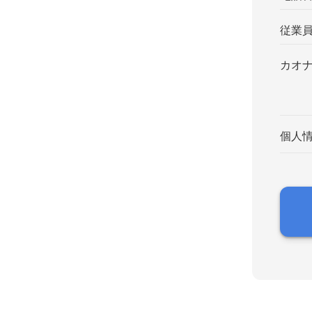
従業
カオ
個人