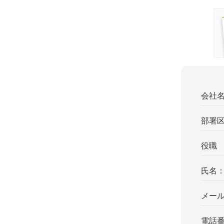
会社
部署
役職
氏名
メー
電話