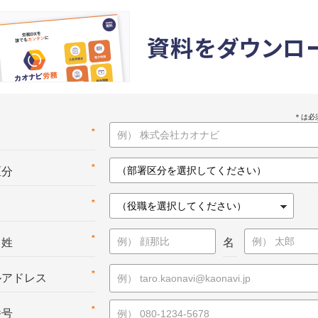
資料をダウンロ
*
名
*
区分
*
*
：姓
名
*
ルアドレス
*
番号