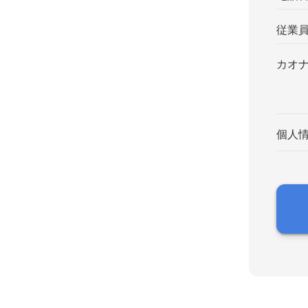
従業
カオ
個人