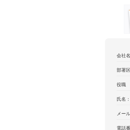
会社
部署
役職
氏名
メー
電話