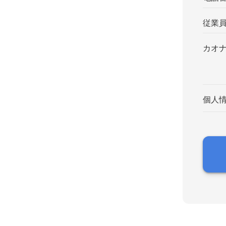
従業
カオ
個人