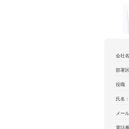
会社
部署
役職
氏名
メー
電話