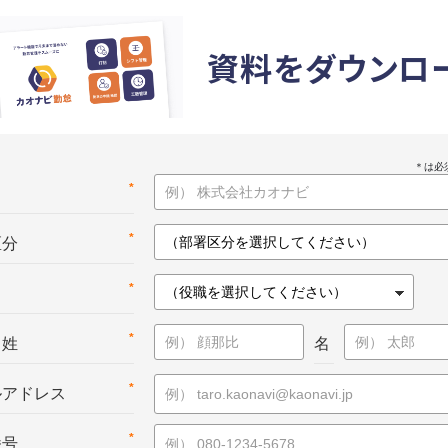
資料をダウンロ
*
名
*
区分
*
*
：姓
名
*
ルアドレス
*
番号