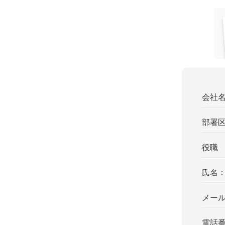
会社
部署
役職
氏名
メー
電話