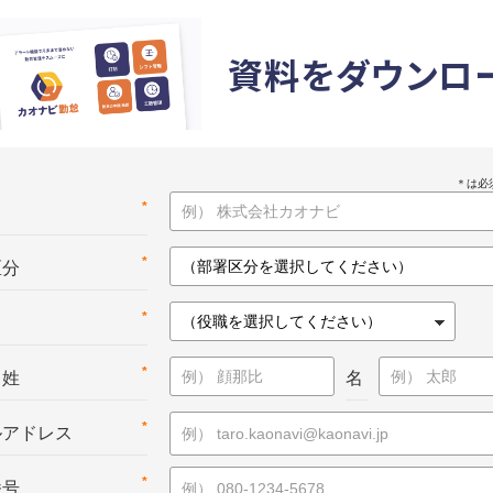
資料をダウンロ
*
名
*
区分
*
*
：姓
名
*
ルアドレス
*
番号