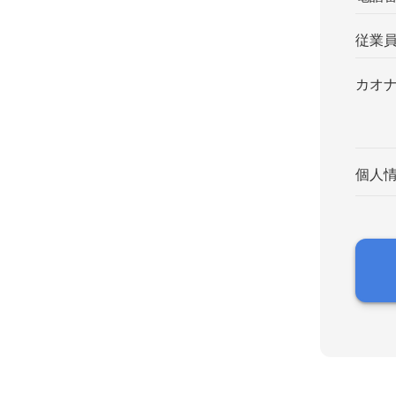
従業
カオ
個人