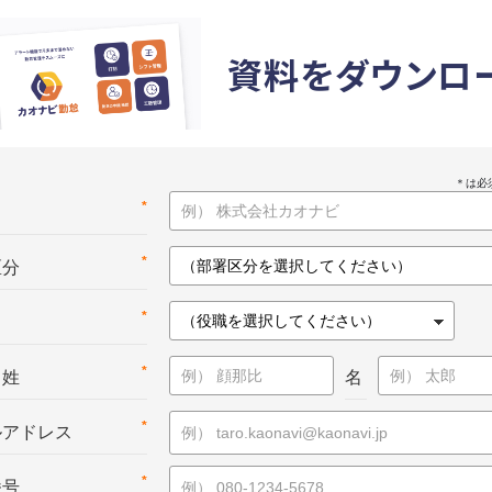
資料をダウンロ
*
名
*
区分
*
*
：姓
名
*
ルアドレス
*
番号