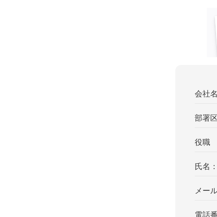
会社
部署
役職
氏名
メー
電話