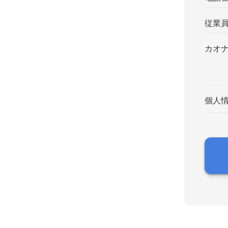
従業
カオ
個人