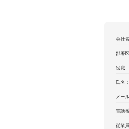
会社
部署
役職
氏名
メー
電話
従業