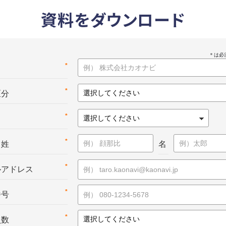
資料をダウンロード
*
名
*
区分
*
*
：姓
名
*
ルアドレス
*
番号
*
員数