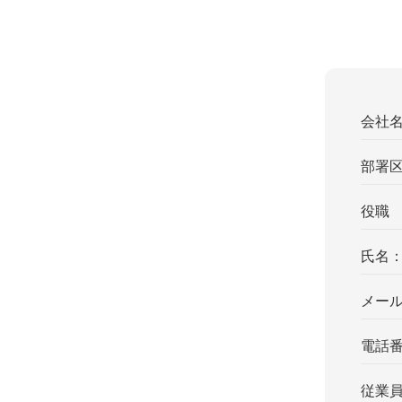
会社
部署
役職
氏名
メー
電話
従業