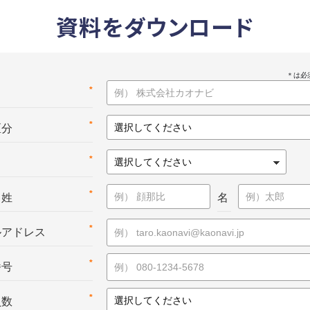
資料をダウンロード
*
名
*
区分
*
*
：姓
名
*
ルアドレス
*
番号
*
員数