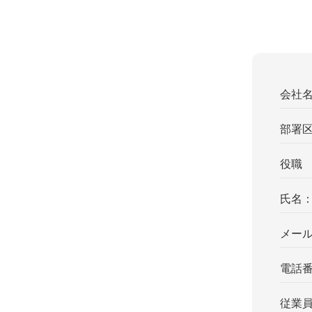
会社
部署
役職
氏名
メー
電話
従業