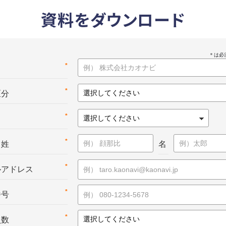
資料をダウンロード
*
名
*
区分
*
*
：姓
名
*
ルアドレス
*
番号
*
員数