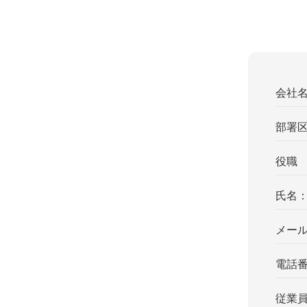
会社
部署
役職
氏名
メー
電話
従業