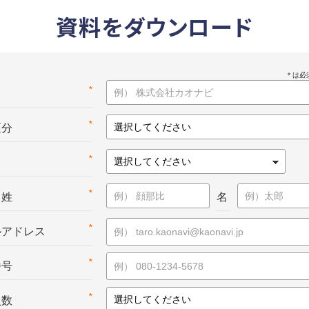
資料をダウンロード
*
名
*
区分
*
*
：姓
名
*
ルアドレス
*
番号
*
員数