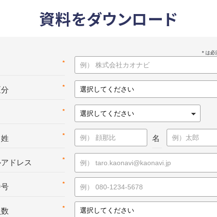
資料をダウンロード
*
名
*
区分
*
*
：姓
名
*
ルアドレス
*
番号
*
員数