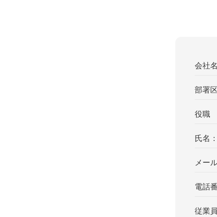
会社
部署
役職
氏名
メー
電話
従業