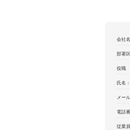
会社
部署
役職
氏名
メー
電話
従業