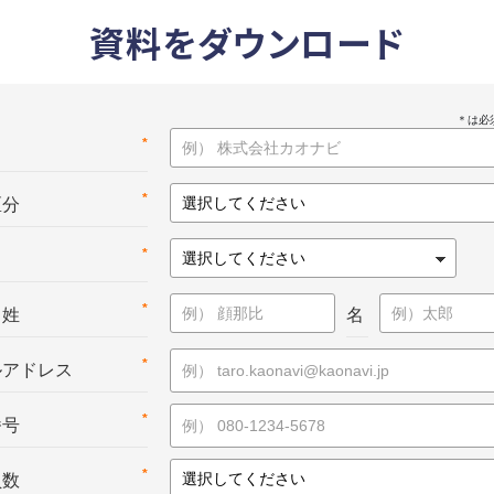
資料をダウンロード
*
名
*
区分
*
*
：姓
名
*
ルアドレス
*
番号
*
員数