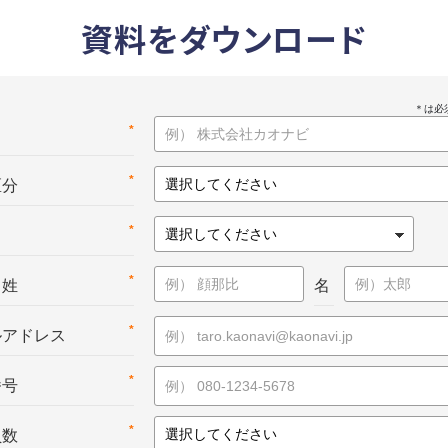
資料をダウンロード
*
名
*
区分
*
*
：姓
名
*
ルアドレス
*
番号
*
員数