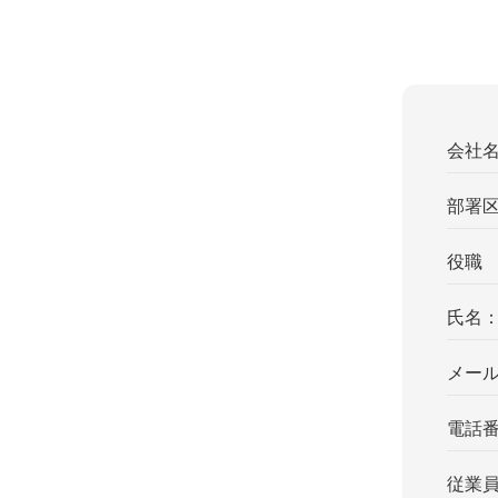
会社
部署
役職
氏名
メー
電話
従業