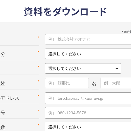
資料をダウンロード
*
名
*
区分
*
*
：姓
名
*
ルアドレス
*
番号
*
員数