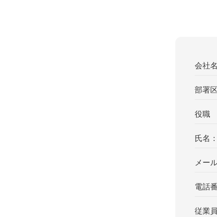
会社
部署
役職
氏名
メー
電話
従業