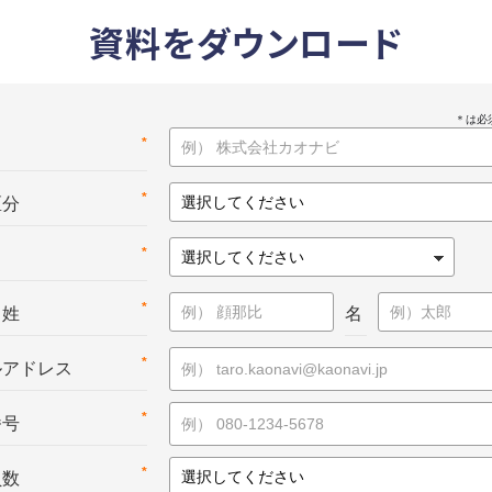
資料をダウンロード
*
名
*
区分
*
*
：姓
名
*
ルアドレス
*
番号
*
員数