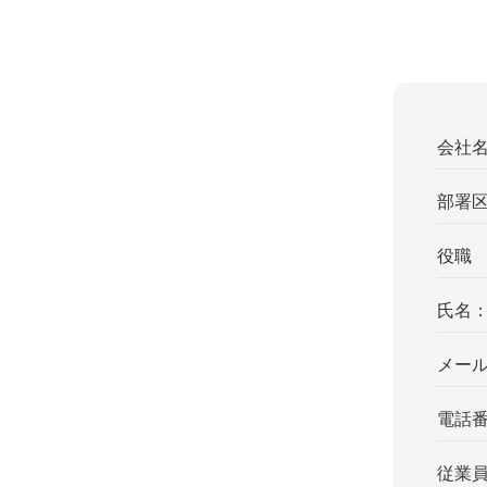
会社
部署
役職
氏名
メー
電話
従業