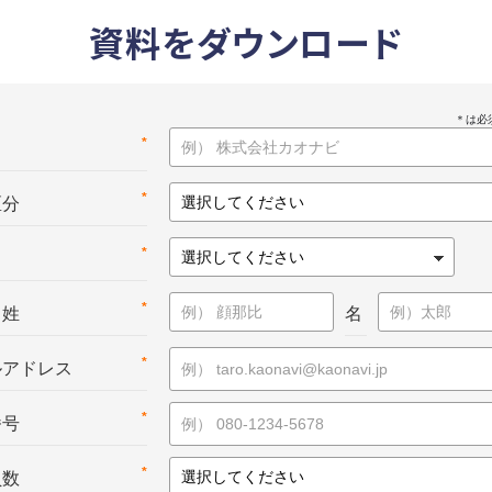
資料をダウンロード
*
名
*
区分
*
*
：姓
名
*
ルアドレス
*
番号
*
員数