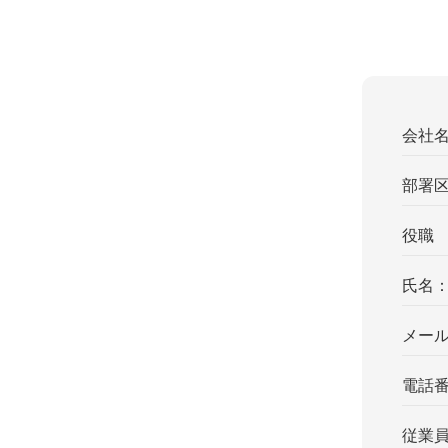
会社
部署
役職
氏名
メー
電話
従業