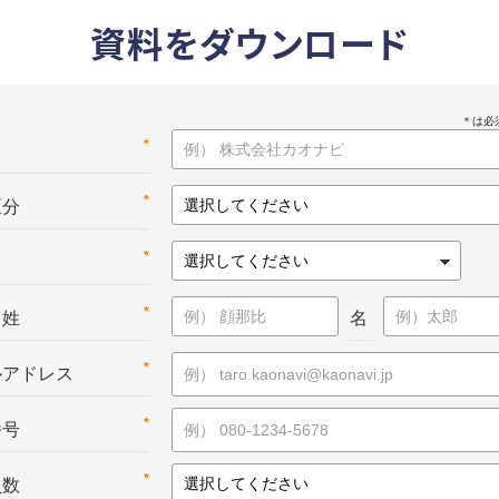
資料をダウンロード
*
名
*
区分
*
*
：姓
名
*
ルアドレス
*
番号
*
員数