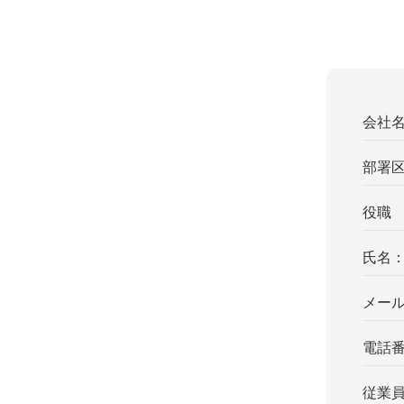
会社
部署
役職
氏名
メー
電話
従業