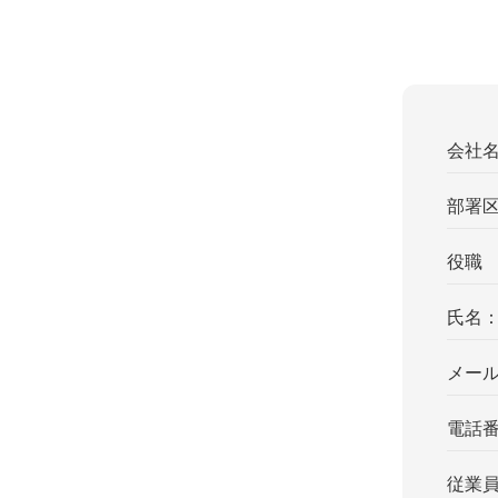
会社
部署
役職
氏名
メー
電話
従業