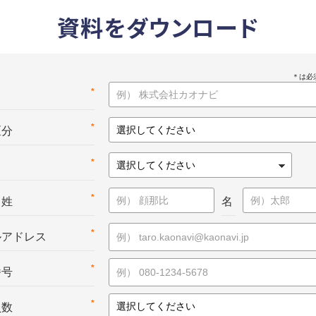
資料をダウンロード
*
名
*
区分
*
*
：姓
名
*
ルアドレス
*
番号
*
員数