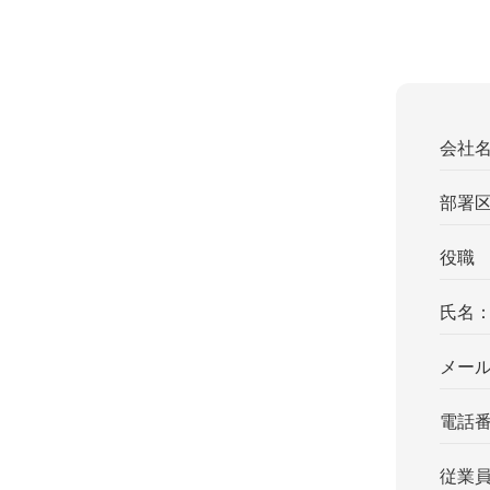
会社
部署
役職
氏名
メー
電話
従業