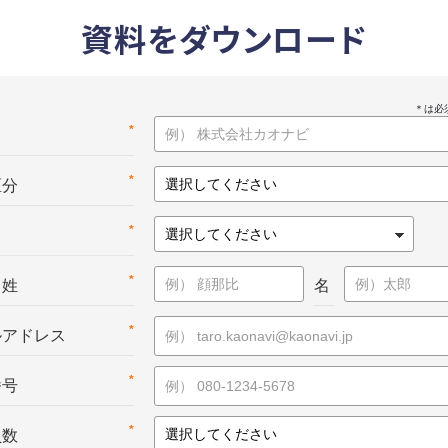
資料をダウンロード
*
名
*
区分
*
*
：姓
名
*
ルアドレス
*
番号
*
員数