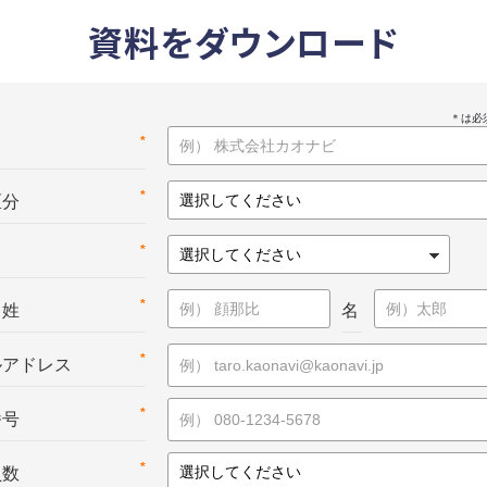
資料をダウンロード
*
名
*
区分
*
*
：姓
名
*
ルアドレス
*
番号
*
員数