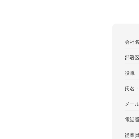
会社
部署
役職
氏名
メー
電話
従業