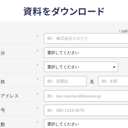
資料をダウンロード
*
名
*
区分
*
*
：姓
名
*
ルアドレス
*
番号
*
員数