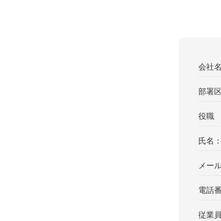
会社
部署
役職
氏名
メー
電話
従業