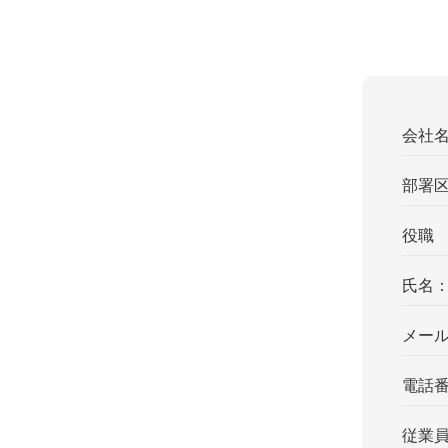
会社
部署
役職
氏名
メー
電話
従業