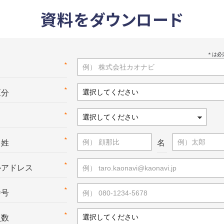
資料をダウンロード
*
名
*
区分
*
*
：姓
名
*
ルアドレス
*
番号
*
員数