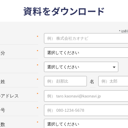
資料をダウンロード
*
名
*
区分
*
*
：姓
名
*
ルアドレス
*
番号
*
員数