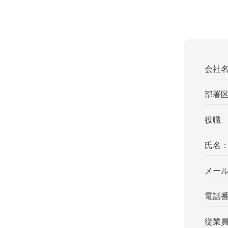
会社
部署
役職
氏名
メー
電話
従業