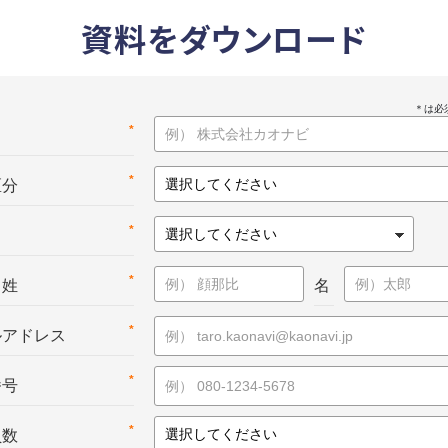
資料をダウンロード
*
名
*
区分
*
*
：姓
名
*
ルアドレス
*
番号
*
員数