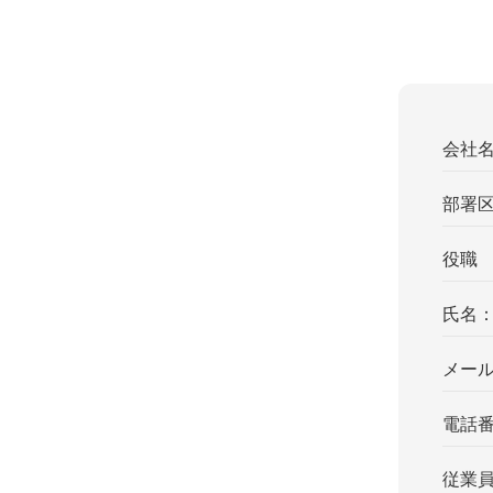
会社
部署
役職
氏名
メー
電話
従業