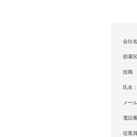
会社
部署
役職
氏名
メー
電話
従業