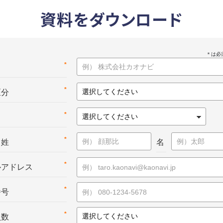
資料をダウンロード
*
名
*
区分
*
*
：姓
名
*
ルアドレス
*
番号
*
員数