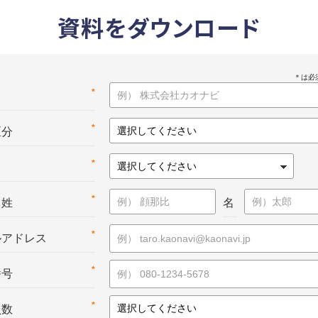
資料をダウンロード
*
名
*
区分
*
*
：姓
名
*
ルアドレス
*
番号
*
員数