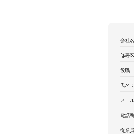
会社
部署
役職
氏名
メー
電話
従業